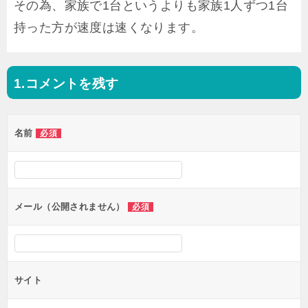
その為、家族で1台というよりも家族1人ずつ1台
持った方が速度は速くなります。
コメントを残す
投
稿
名前
必須
ナ
ビ
ゲ
ー
メール（公開されません）
必須
シ
ョ
ン
サイト