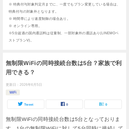
※ 特典付与対象判定月までに、一度でもプラン変更している場合は、
特典付与の対象外となります。
※ 時間帯により速度制御の場合あり。
※ オンライン専用。
※5分超過の国内通話料は従量制、一部対象外の通話あり(LINEMOベ
ストプランV)。
無制限WiFiの同時接続台数は5台？家族で利
用できる？
更新日：
2026年6月5日
WiFi
Tweet
0
0
無制限WiFiの同時接続台数は5台となっておりま
す。1台の無制限WiFiに対して5台同時に接続して