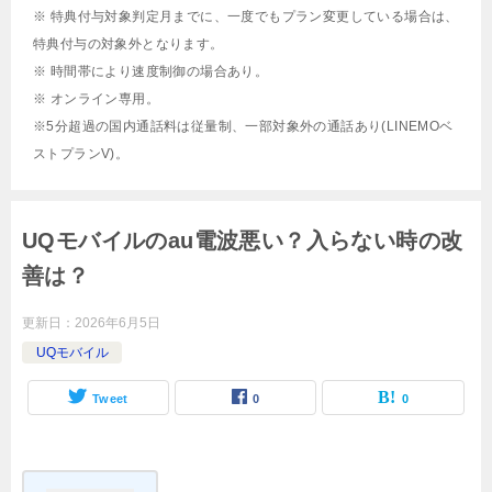
※ 特典付与対象判定月までに、一度でもプラン変更している場合は、
特典付与の対象外となります。
※ 時間帯により速度制御の場合あり。
※ オンライン専用。
※5分超過の国内通話料は従量制、一部対象外の通話あり(LINEMOベ
ストプランV)。
UQモバイルのau電波悪い？入らない時の改
善は？
更新日：
2026年6月5日
UQモバイル
Tweet
0
0