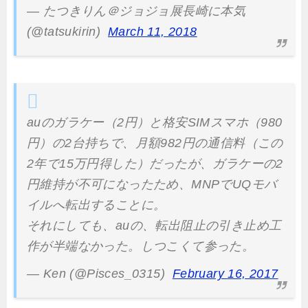
— たつきりん＠ジョジョ展長崎に本気
(@tatsukirin)
March 11, 2018
auのガラケー（2円）と格安SIMスマホ（980
円）の2台持ちで、月額982円の通信料（この
2年で15万円得した）だったが、ガラケーの2
円維持が不可になったため、MNPでUQモバ
イルへ転出することに。
それにしても、auの、転出阻止の引き止め工
作が半端なかった。しつこくて参った。
— Ken (@Pisces_0315)
February 16, 2017