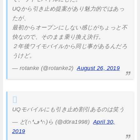
UQから引き止め提案があり魅力的ではあっ
たが、
最初からオープンにしない感じがちょっと不
快なので、そのまま乗り換え決行。
２年後ワイモバイルから同じ事があるんだろ
うけど。
— rotanke (@rotanke2)
August 26, 2019
UQモバイルにも引き止め割引あるのは笑う
— ど(∩❛ڡ❛∩)ら (@d0ra1998)
April 30,
2019