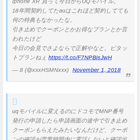
Iphone XR 買って今日からUQモバイル。
18年間契約してたauはこれほど契約してても
何の特典もなかったな。
引き止めでクーポンとかお得なプランとか言
われたけど
今日の会見でさよならで正解やなと。ピタッ
トプランねぇ
https://t.co/F7NPBisJwH
— 8 (@xxxHSMNxxx)
November 1, 2018
uqモバイルに変えるのにドコモでMNP番号
発行の申請したら申請画面の途中で引き止め
クーポンもらえたみたいなんだけど、クーポ
ンの確認が営業時間内に電話しないと確認出