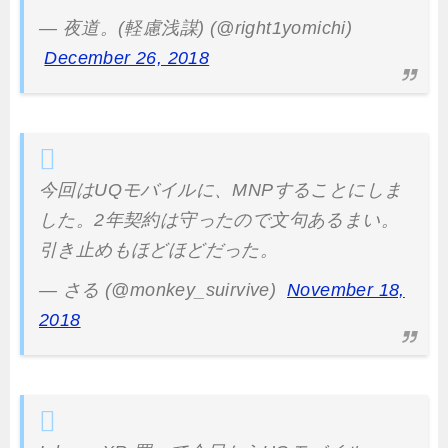
— 夜道。(軽慮浅謀) (@right1yomichi)
December 26, 2018
今回はUQモバイルに、MNPすることにしま
した。2年契約は守ったので文句あるまい。
引き止めもほどほどだった。
— さる (@monkey_suirvive)
November 18,
2018