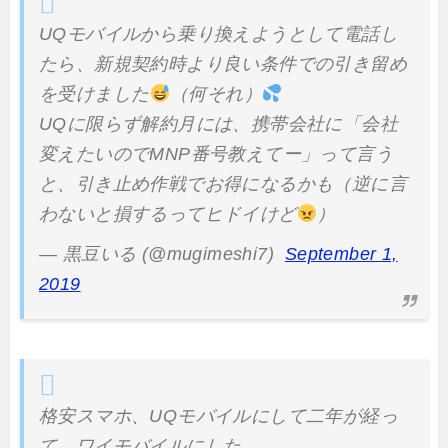
UQモバイルから乗り換えようとして電話し
たら、新規契約時より良い条件での引き留め
を受けました
（何それ）
UQに限らず解約月には、携帯会社に「会社
変えたいのでMNP番号教えてー」って言う
と、引き止め作戦でお得になるかも（逆に言
わないと損するってヒドイけど
）
— 黒豆いる (@mugimeshi7)
September 1,
2019
格安スマホ、UQモバイルにして二年が経っ
て、ワイモバイルにした。