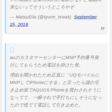
来ないってそういうところやぞ
— MatsuEila (@tyunn_break)
September
25, 2018
auのカスタマーセンターにMNP予約番号発
行してもらうため電話を掛けた母。
理由を聞かれたため正直に「UQモバイルに
MNPしてiPhoneにする」と言ったら謎の引
き止め策でAQUOS Phoneを買わされそうに
なってて、一瞬それで手打ちにしそうになっ
たので慌てて電話して引き止めた。