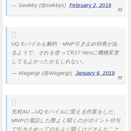
— Sawkby (@swkbys)
February 2, 2019
UQモバイルも解約・MNP引き止め特典があ
るようで、それを使ってR17 Neoに機種変更
してもよかったかもしれない。
— Waganjp (@Waganjp)
January 6, 2019
先程AU→UQモバイルに変える作業をした、
MNPの電話した際よく聞くのがポイント付与
で引き止めってのをよく聞くけどそんなこと