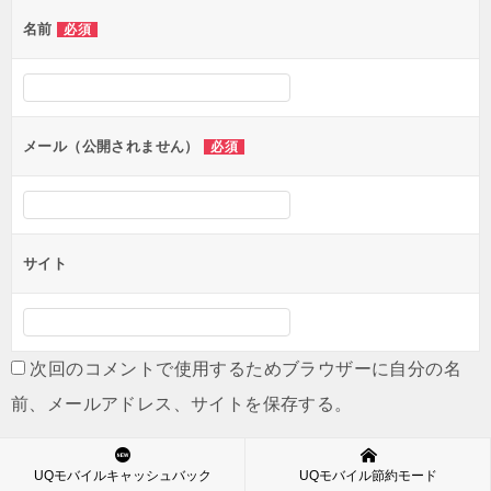
稿
名前
必須
ナ
ビ
ゲ
ー
メール（公開されません）
必須
シ
ョ
ン
サイト
次回のコメントで使用するためブラウザーに自分の名
前、メールアドレス、サイトを保存する。
UQモバイルキャッシュバック
UQモバイル節約モード
コメント