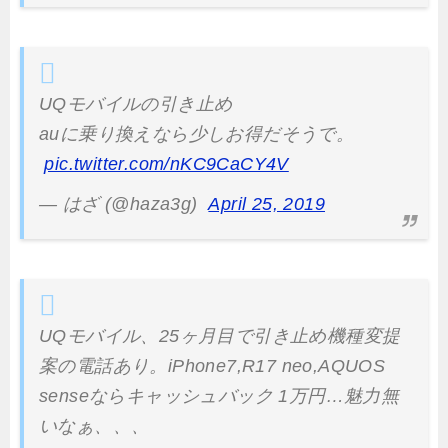
UQモバイルの引き止め
auに乗り換えなら少しお得だそうで。
pic.twitter.com/nKC9CaCY4V
— はざ (@haza3g)
April 25, 2019
UQモバイル、25ヶ月目で引き止め機種変提
案の電話あり。iPhone7,R17 neo,AQUOS
senseならキャッシュバック 1万円…魅力無
いなぁ、、、