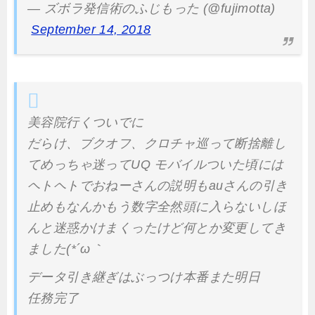
— ズボラ発信術のふじもった (@fujimotta)
September 14, 2018
美容院行くついでに
だらけ、ブクオフ、クロチャ巡って断捨離し
てめっちゃ迷ってUQ モバイルついた頃には
ヘトヘトでおねーさんの説明もauさんの引き
止めもなんかもう数字全然頭に入らないしほ
んと迷惑かけまくったけど何とか変更してき
ました(*´ω｀
データ引き継ぎはぶっつけ本番また明日
任務完了