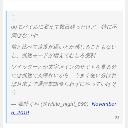
uqモバイルに変えて数日経ったけど、特に不
満はないや
前と比べて速度が遅いとか感じることもない
し、低速モードが増えてむしろ便利
ツイッターとか文字メインのサイトを見る分
には低速で支障ないから、うまく使い分けれ
ば月末まで通信制限食らわずにやっていけそ
う
— 毒吐くや (@white_night_898)
November
5, 2019