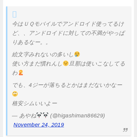
今はＵＱモバイルでアンドロイド使ってるけ
ど、、アンドロイドに対しての不満がやっぱ
りあるなー。。
絵文字みれないの多いし
使い方まだ慣れんし
旦那は使いこなしてる
わ
でも、4ジーが落ちるとかはまだないかなー
格安シムいいよー
— あやね
(@higashiman86629)
November 24, 2019