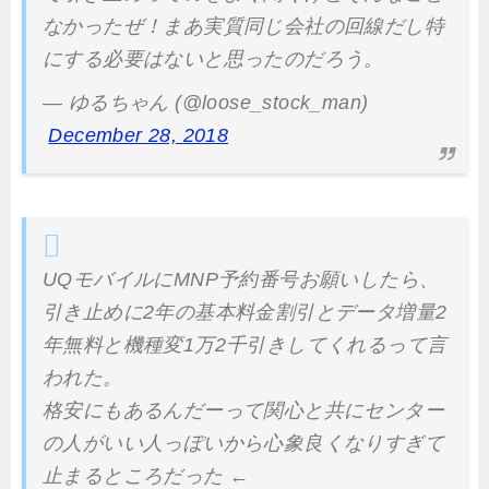
なかったぜ！まあ実質同じ会社の回線だし特
にする必要はないと思ったのだろう。
— ゆるちゃん (@loose_stock_man)
December 28, 2018
UQモバイルにMNP予約番号お願いしたら、
引き止めに2年の基本料金割引とデータ増量2
年無料と機種変1万2千引きしてくれるって言
われた。
格安にもあるんだーって関心と共にセンター
の人がいい人っぽいから心象良くなりすぎて
止まるところだった ←