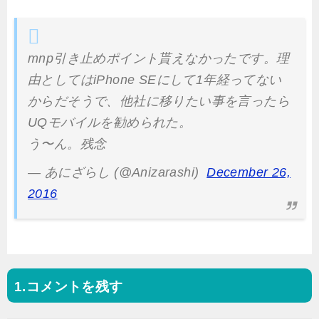
mnp引き止めポイント貰えなかったです。理
由としてはiPhone SEにして1年経ってない
からだそうで、他社に移りたい事を言ったら
UQモバイルを勧められた。
う〜ん。残念
— あにざらし (@Anizarashi)
December 26,
2016
コメントを残す
投