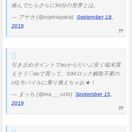
絡んでたらさらに30分の世界とは。
— アヤカ (@sophiayaka)
September 18,
2019
引き止めポイントでauからだいぶ安く端末買
えそう♡auで買って、SIMロック解除不要の
UQモバイルに乗り換えちゃお★！
— まっち (@ma___cchi)
September 15,
2019