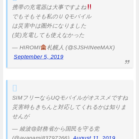
携帯の充電器は大事ですよね
でもそもそも私のＵＱモバイル
は災害中は圏外になりました
(笑)充電しても使えなかった
— HIROMI
札幌人 (@SJSHINeeMAX)
September 5, 2019
SIMフリーならUQモバイルがオススメですね
災害時もきちんと対応してくれるかは知りま
せんが
— 綾波@財務省から国民を守る党
(@ayanami83797266)
August 11, 2019