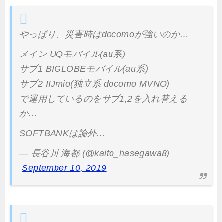
やっぱり、災害時はdocomoが強いのか…
メイン UQモバイル(au系)
サブ1 BIGLOBEモバイル(au系)
サブ2 IIJmio(独立系 docomo MVNO)
で運用しているのをサブ1,2を入れ替える
か…
SOFTBANKは論外…
— 長谷川 海都 (@kaito_hasegawa8)
September 10, 2019