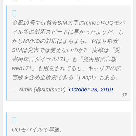
台風19号では格安SIM大手のmineoやUQモバ
イル等の対応スピードは早かったようだ。し
かしMVNOの対応はまちまち。やはり格安
SIMは災害では使えないのか? 実際は「災
害用伝言ダイヤル171」も「災害用伝言版
web171」も用意されてるし、キャリアの伝
言版を含め全検索できる「j-anpi」もある。
— simis (@simis912)
October 23, 2019
UQモバイルで早速、