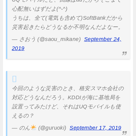
心配無いはずだよ(^-^)
うちは、全て(電気も含めて)SoftBankだから
災害起きたらどうなるか不明なんだよなー。
— さおう (@saou_mikane)
September 24,
2019
今回のような災害のとき、格安スマホ会社の
対応どうなんだろう。KDDIが海に基地局を
設置ってみたけど、それはUQモバイルも使
えるの？
— のん
(@guruoki)
September 17, 2019