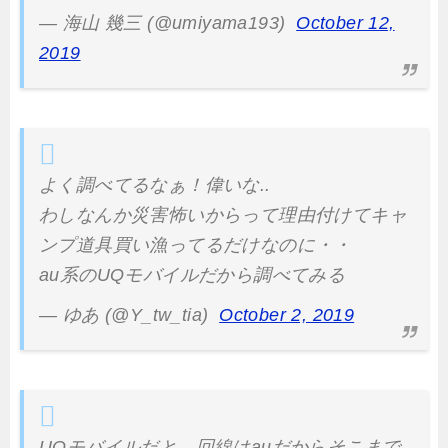
— 海山 幾三 (@umiyama193)
October 12,
2019
よく調べてるなぁ！偉いな..
わしなんか災害怖いからって理由付けてキャ
ンプ道具買い漁ってるだけなのに・・
au系のUQモバイルだから調べてみる
— ゆあ (@Y_tw_tia)
October 2, 2019
UQモバイルだと、回線はauだからそこまで