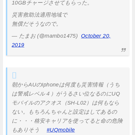
10GBチャージさせてもらった。
災害救助法適用地域で
無償だそうなので。
— たまお (@mambo1475)
October 20,
2019
朝からAUのIphoneは何度も災害情報（うち
は警戒レベル４）がうるさい位なるのにUQ
モバイルのアクオス（SH-L02）は何もなら
ない。もちろんちゃんと設定はしてあるの
に・・・格安キャリアを使ってると命の危険
もありそう
#UQmobile