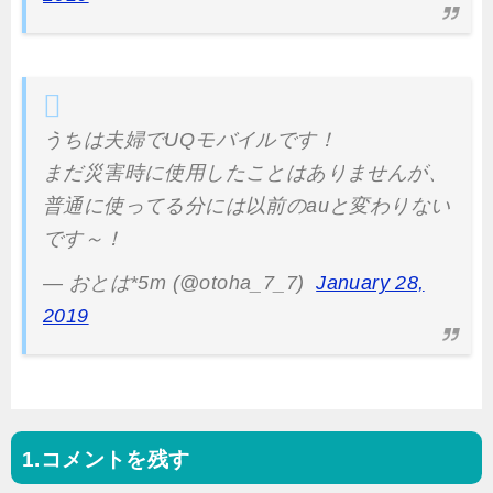
うちは夫婦でUQモバイルです！
まだ災害時に使用したことはありませんが、
普通に使ってる分には以前のauと変わりない
です～！
— おとは*5m (@otoha_7_7)
January 28,
2019
コメントを残す
投