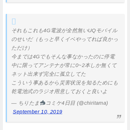
それもこれも4G電波が全然無いUQモバイル
のせいだ（もっと早くイベやってれば良かっ
ただけ）
今までは4Gでもそんな事なかったのに停電
中に限ってアンテナが常に0~2本しか無くて
ネット出来ず完全に孤立してた
こういう事あるから災害状況を知るためにも
乾電池式のラジオ用意しておくと良いよ
— ちりたま
コミケ4日目 (@chiritama)
September 10, 2019