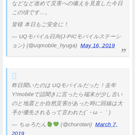
などなど改めて災害への備えを見直した今日
この頃です…。
皆様 本日もご安全に！
— UQモバイル日向(J-PICモバイルステーシ
ョン) (@uqmobile_hyuga)
May 16, 2019
昨日聞いたのは UQモバイルだった！去年
Y!mobileで話聞きに言ったら端末が少し古い
のと地震とか自然災害があった時に回線は大
手が優先されるって言われた(´・ω・｀)
— ちゅろたん
(@churotan)
March 7,
2019