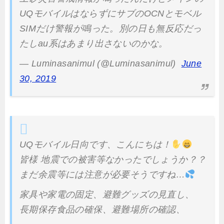
UQモバイルはならずにサブのOCNとモベル
SIMだけ警報が鳴った。別の日も無反応だっ
たしau系はあまり出さないのかな。
— Luminasanimul (@Luminasanimul)
June
30, 2019
UQモバイル日向です、こんにちは！
皆様 地震での被害等なかったでしょうか？？
まだ余震等には注意が必要そうですね…
家具や家電の固定、避難グッズの見直し、
長期保存食品の確保、避難場所の確認、