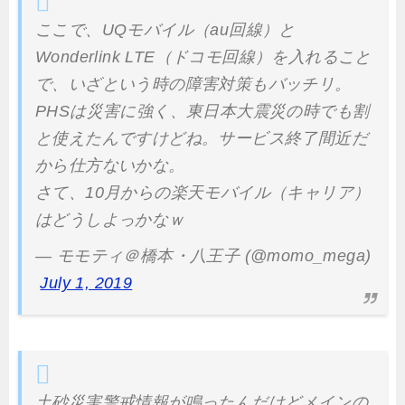
ここで、UQモバイル（au回線）と
Wonderlink LTE（ドコモ回線）を入れること
で、いざという時の障害対策もバッチリ。
PHSは災害に強く、東日本大震災の時でも割
と使えたんですけどね。サービス終了間近だ
から仕方ないかな。
さて、10月からの楽天モバイル（キャリア）
はどうしよっかなｗ
— モモティ＠橋本・八王子 (@momo_mega)
July 1, 2019
土砂災害警戒情報が鳴ったんだけどメインの