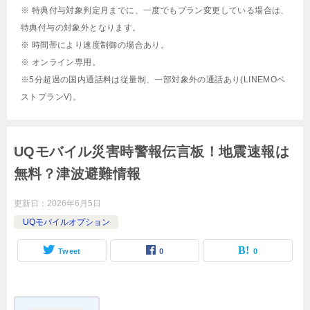
※ 特典付与対象判定月までに、一度でもプラン変更している場合は、
特典付与の対象外となります。
※ 時間帯により速度制御の場合あり。
※ オンライン専用。
※5分超過の国内通話料は従量制、一部対象外の通話あり(LINEMOベ
ストプランV)。
UQモバイル災害時警報伝言板！地震速報は
無料？津波避難情報
更新日：
2026年6月5日
UQモバイルオプション
Tweet
0
0